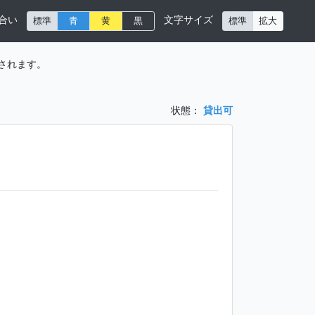
合い
文字サイズ
標準
青
黄
黒
標準
拡大
されます。
状態：
貸出可