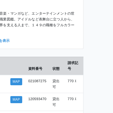
音楽・マンガなど、エンターテインメントの世
職業図鑑。アイドルなど表舞台に立つ人から、
界を支える人まで、１４９の職種をフルカラー
を表示
請求記
資料番号
状態
号
・
021087275
貸出
770 ｴ
MAP
可
120593470
貸出
770 ｴ
MAP
可