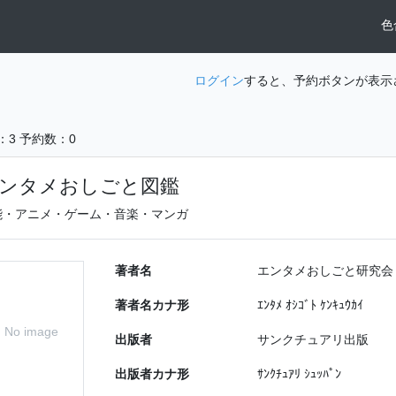
色
ログイン
すると、予約ボタンが表示
：3
予約数：0
ンタメおしごと図鑑
能・アニメ・ゲーム・音楽・マンガ
著者名
エンタメおしごと研究会
著者名カナ形
ｴﾝﾀﾒ ｵｼｺﾞﾄ ｹﾝｷｭｳｶｲ
No image
出版者
サンクチュアリ出版
出版者カナ形
ｻﾝｸﾁｭｱﾘ ｼｭｯﾊﾟﾝ