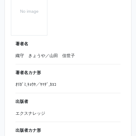
No image
著者名
織守 きょうや／山田 佳世子
著者名カナ形
ｵﾘｶﾞﾐ,ｷｮｳﾔ／ﾔﾏﾀﾞ,ｶﾖｺ
出版者
エクスナレッジ
出版者カナ形