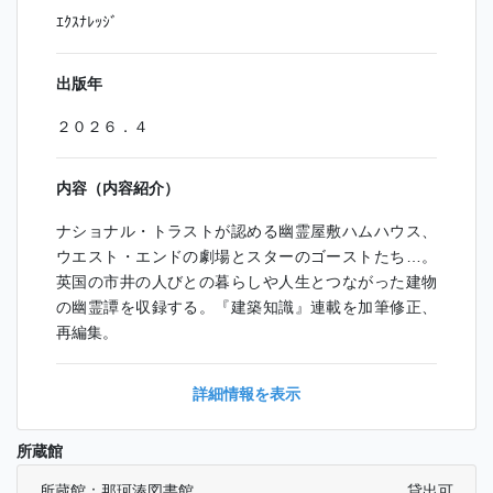
ｴｸｽﾅﾚｯｼﾞ
出版年
２０２６．４
内容（内容紹介）
ナショナル・トラストが認める幽霊屋敷ハムハウス、
ウエスト・エンドの劇場とスターのゴーストたち…。
英国の市井の人びとの暮らしや人生とつながった建物
の幽霊譚を収録する。『建築知識』連載を加筆修正、
再編集。
詳細情報を表示
所蔵館
所蔵館：那珂湊図書館
貸出可