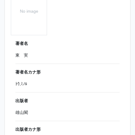
No image
著者名
東 実
著者名カナ形
ﾄｳ,ﾐﾉﾙ
出版者
雄山閣
出版者カナ形