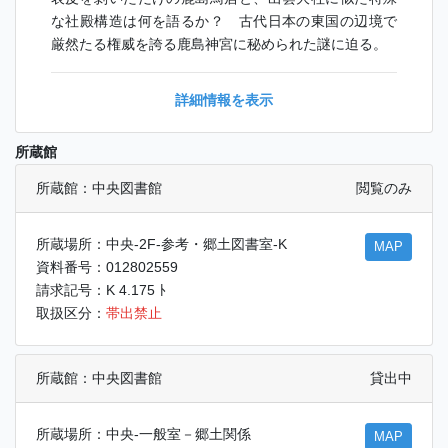
な社殿構造は何を語るか？ 古代日本の東国の辺境で
厳然たる権威を誇る鹿島神宮に秘められた謎に迫る。
詳細情報を表示
所蔵館
所蔵館：中央図書館
閲覧のみ
所蔵場所：中央-2F-参考・郷土図書室-K
MAP
資料番号：012802559
請求記号：K 4.175 ﾄ
取扱区分：
帯出禁止
所蔵館：中央図書館
貸出中
所蔵場所：中央-一般室－郷土関係
MAP