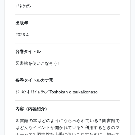
ｺﾐﾈ ｼｮﾃﾝ
出版年
2026.4
各巻タイトル
図書館を使いこなそう!
各巻タイトルカナ形
ﾄｼｮｶﾝ ｵ ﾂｶｲｺﾅｿｳ／Toshokan o tsukaikonaso
内容（内容紹介）
図書館の本はどのようにならべられている? 図書館で
はどんなイベントが開かれている? 利用するときのマ
ナーって? 図書館を上手に使いこなすために、知って