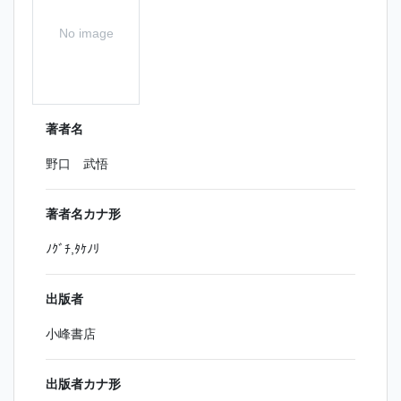
No image
著者名
野口 武悟
著者名カナ形
ﾉｸﾞﾁ,ﾀｹﾉﾘ
出版者
小峰書店
出版者カナ形