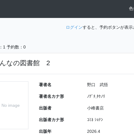
色
ログイン
すると、予約ボタンが表示
：1
予約数：0
んなの図書館 2
著者名
野口 武悟
著者名カナ形
ﾉｸﾞﾁ,ﾀｹﾉﾘ
No image
出版者
小峰書店
出版者カナ形
ｺﾐﾈ ｼｮﾃﾝ
出版年
2026.4