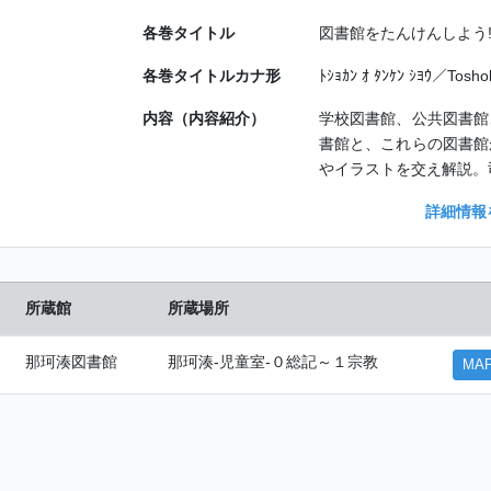
各巻タイトル
図書館をたんけんしよう
各巻タイトルカナ形
ﾄｼｮｶﾝ ｵ ﾀﾝｹﾝ ｼﾖｳ／Tosho
内容（内容紹介）
学校図書館、公共図書館
書館と、これらの図書館
やイラストを交え解説。
詳細情報
所蔵館
所蔵場所
那珂湊図書館
那珂湊-児童室-０総記～１宗教
MA