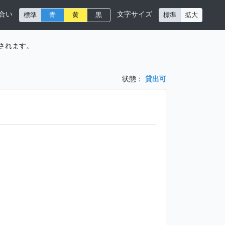
合い
文字サイズ
標準
青
黄
黒
標準
拡大
されます。
状態：
貸出可