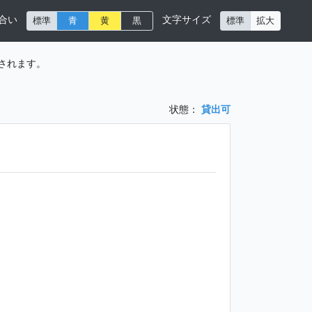
合い
文字サイズ
標準
青
黄
黒
標準
拡大
されます。
状態：
貸出可