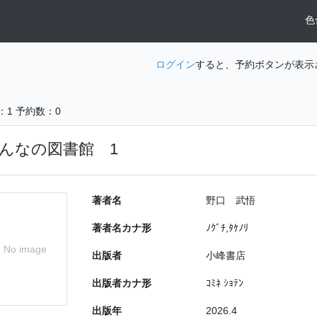
色
ログイン
すると、予約ボタンが表示
：1
予約数：0
んなの図書館 1
著者名
野口 武悟
著者名カナ形
ﾉｸﾞﾁ,ﾀｹﾉﾘ
No image
出版者
小峰書店
出版者カナ形
ｺﾐﾈ ｼｮﾃﾝ
出版年
2026.4