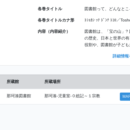
各巻タイトル
図書館って、どんなとこ
各巻タイトルカナ形
ﾄｼｮｶﾝ ｯﾃ ﾄﾞﾝﾅ ﾄｺﾛ／Tosho
内容（内容紹介）
図書館は、「宝の山」?
の歴史、日本と世界の有
役割や、図書館が子ども
詳細情報
所蔵館
所蔵場所
那珂湊図書館
那珂湊-児童室-０総記～１宗教
MA