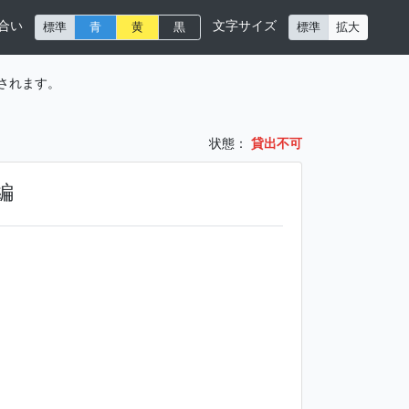
合い
文字サイズ
標準
青
黄
黒
標準
拡大
されます。
状態：
貸出不可
編