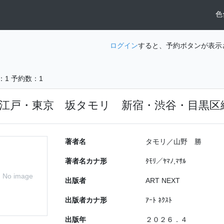
色
ログイン
すると、予約ボタンが表示
：1
予約数：1
江戸・東京 坂タモリ 新宿・渋谷・目黒区
著者名
タモリ／山野 勝
著者名カナ形
ﾀﾓﾘ／ﾔﾏﾉ,ﾏｻﾙ
No image
出版者
ART NEXT
出版者カナ形
ｱｰﾄ ﾈｸｽﾄ
出版年
２０２６．４