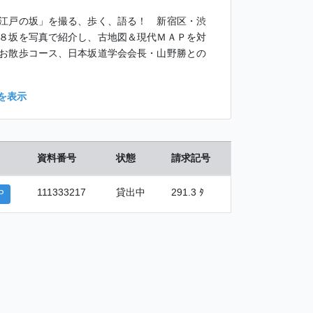
江戸の坂」を撮る、歩く、語る！ 新宿区・渋
８坂を写真で紹介し、古地図＆現代ＭＡＰを対
お散歩コース、日本坂道学会会長・山野勝との
を表示
資料番号
状態
請求記号
111333217
貸出中
291.3 ﾀ
P