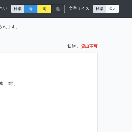
合い
文字サイズ
標準
青
黄
黒
標準
拡大
されます。
状態：
貸出不可
城 道則