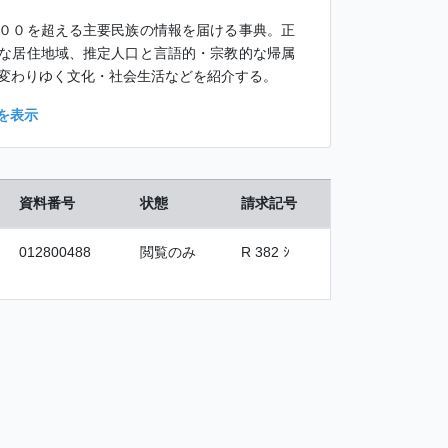
００を超える主要民族の情報を届ける事典。正
な居住地域、推定人口と言語的・宗教的な帰属
変わりゆく文化・社会生活などを紹介する。
を表示
資料番号
状態
請求記号
012800488
閲覧のみ
R 382 ｼ