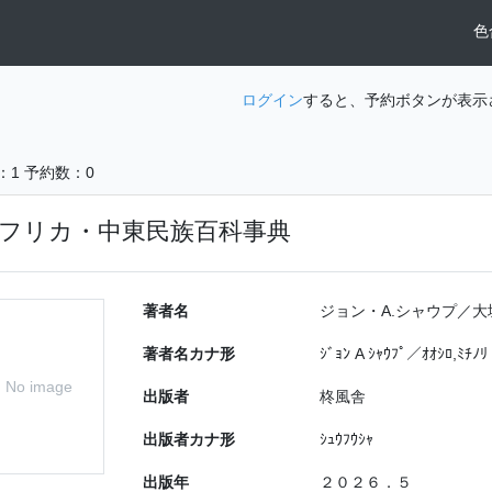
色
ログイン
すると、予約ボタンが表示
：1
予約数：0
フリカ・中東民族百科事典
著者名
ジョン・A.シャウプ／大
著者名カナ形
ｼﾞｮﾝ A ｼｬｳﾌﾟ／ｵｵｼﾛ,ﾐﾁﾉﾘ
No image
出版者
柊風舎
出版者カナ形
ｼｭｳﾌｳｼｬ
出版年
２０２６．５