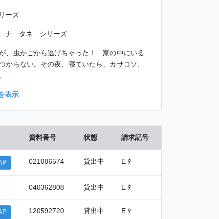
リーズ
 ナ タネ シリーズ
が、虫かごから逃げちゃった！ 家の中にいる
つからない。その夜、寝ていたら、カサコソ、
。
を表示
資料番号
状態
請求記号
021086574
貸出中
E ﾀ
AP
040362808
貸出中
E ﾀ
120592720
貸出中
E ﾀ
AP