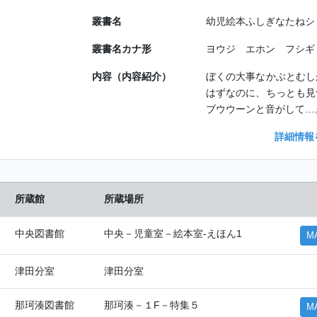
叢書名
幼児絵本ふしぎなたねシ
叢書名カナ形
ヨウジ エホン フシギ
内容（内容紹介）
ぼくの大事なかぶとむし
はずなのに、ちっとも見
ブウウーンと音がして…
詳細情報
所蔵館
所蔵場所
中央図書館
中央－児童室－絵本室-えほん1
M
津田分室
津田分室
那珂湊図書館
那珂湊－１F－特集５
M