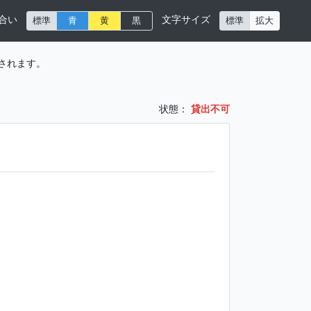
合い
文字サイズ
標準
青
黄
黒
標準
拡大
されます。
状態：
貸出不可