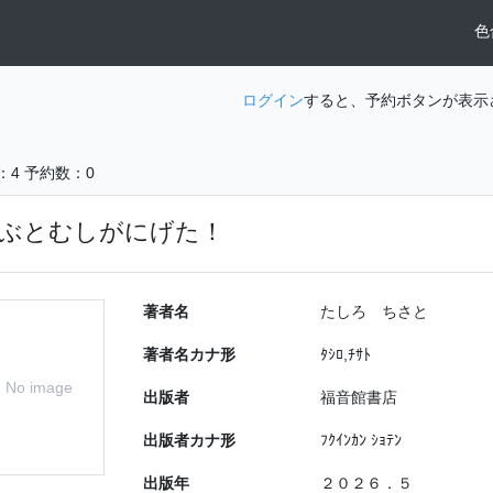
色
ログイン
すると、予約ボタンが表示
：4
予約数：0
ぶとむしがにげた！
著者名
たしろ ちさと
著者名カナ形
ﾀｼﾛ,ﾁｻﾄ
No image
出版者
福音館書店
出版者カナ形
ﾌｸｲﾝｶﾝ ｼｮﾃﾝ
出版年
２０２６．５