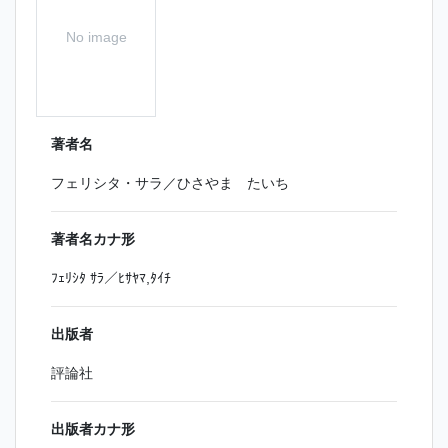
No image
著者名
フェリシタ・サラ／ひさやま たいち
著者名カナ形
ﾌｪﾘｼﾀ ｻﾗ／ﾋｻﾔﾏ,ﾀｲﾁ
出版者
評論社
出版者カナ形