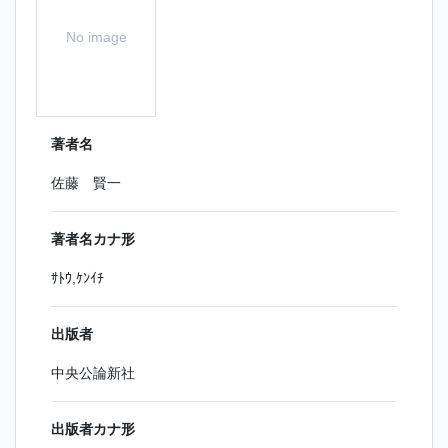
No image
著者名
佐藤 賢一
著者名カナ形
ｻﾄｳ,ｹﾝｲﾁ
出版者
中央公論新社
出版者カナ形