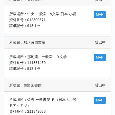
所蔵場所：中央-一般室－9文学-日本-小説
MAP
資料番号：012800371
請求記号：913 ｻﾄｳ
所蔵館：那珂湊図書館
貸出中
所蔵場所：那珂湊－一般室－９文学
MAP
資料番号：111331450
請求記号：913 ｻﾄｳ
所蔵館：佐野図書館
貸出中
所蔵場所：佐野-一般書架-Ｆ（日本の小説
MAP
Ｆア～Ｆツ）
資料番号：211342068