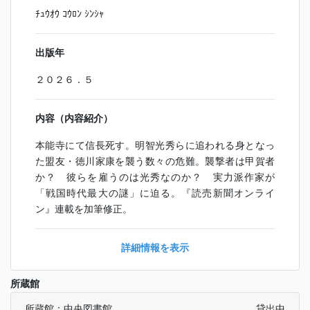
ﾁｭｳｵｳ ｺｳﾛﾝ ｼﾝｼｬ
出版年
２０２６．５
内容（内容紹介）
本能寺にて信長死す。明智光秀らに追われる身となっ
た盟友・徳川家康を襲う数々の危難。襲撃者は甲賀者
か？ 彼らを雇うのは光秀なのか？ 実力派作家が
「戦国時代最大の謎」に迫る。『読売新聞オンライ
ン』連載を加筆修正。
詳細情報を表示
所蔵館
所蔵館：中央図書館
貸出中