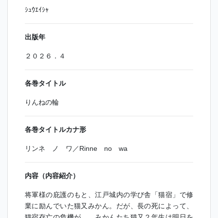
ｼｭｳｴｲｼｬ
出版年
２０２６．４
各巻タイトル
りんねの輪
各巻タイトルカナ形
リンネ ノ ワ／Rinne no wa
内容（内容紹介）
将軍様の庇護のもと、江戸城内の学び舎「猫宿」で修
業に励んでいた猫又みかん。だが、長の死によって、
猫宿存亡の危機が…。みかんたち猫又２年生は明日を