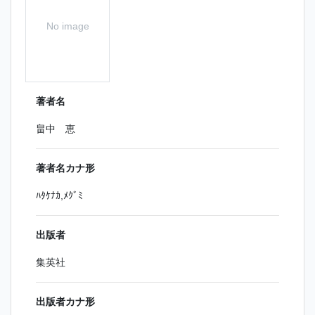
No image
著者名
畠中 恵
著者名カナ形
ﾊﾀｹﾅｶ,ﾒｸﾞﾐ
出版者
集英社
出版者カナ形