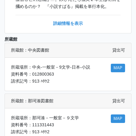
摑めるのか？ 『小説すばる』掲載を単行本化。
詳細情報を表示
所蔵館
所蔵館：中央図書館
貸出可
所蔵場所：中央-一般室－9文学-日本-小説
MAP
資料番号：012800363
請求記号：913 ﾊﾀｹ2
所蔵館：那珂湊図書館
貸出可
所蔵場所：那珂湊－一般室－９文学
MAP
資料番号：111331443
請求記号：913 ﾊﾀｹ2