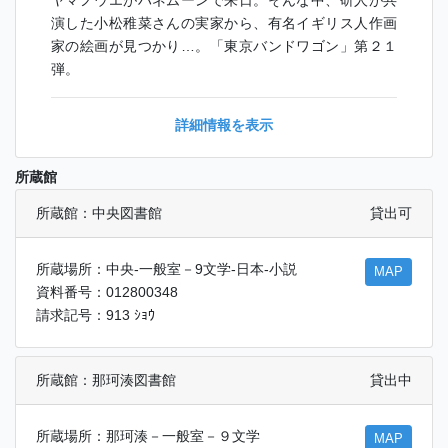
ヤマノウエがハネムーンで来日。そんな中、研人が共
演した小松稚菜さんの実家から、有名イギリス人作画
家の絵画が見つかり…。「東京バンドワゴン」第２１
弾。
詳細情報を表示
所蔵館
所蔵館：中央図書館
貸出可
所蔵場所：中央-一般室－9文学-日本-小説
MAP
資料番号：012800348
請求記号：913 ｼｮｳ
所蔵館：那珂湊図書館
貸出中
所蔵場所：那珂湊－一般室－９文学
MAP