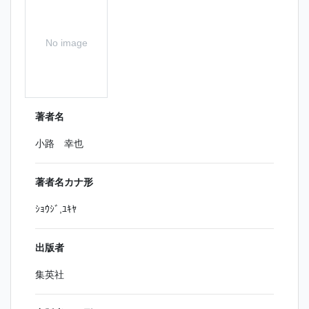
No image
著者名
小路 幸也
著者名カナ形
ｼｮｳｼﾞ,ﾕｷﾔ
出版者
集英社