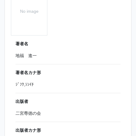
No image
著者名
地福 進一
著者名カナ形
ｼﾞﾌｸ,ｼﾝｲﾁ
出版者
二宮尊徳の会
出版者カナ形