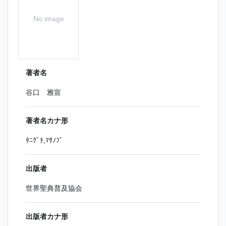
No image
著者名
谷口 雅宣
著者名カナ形
ﾀﾆｸﾞﾁ,ﾏｻﾉﾌﾞ
出版者
世界聖典普及協会
出版者カナ形