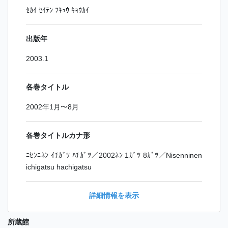
ｾｶｲ ｾｲﾃﾝ ﾌｷｭｳ ｷｮｳｶｲ
出版年
2003.1
各巻タイトル
2002年1月〜8月
各巻タイトルカナ形
ﾆｾﾝﾆﾈﾝ ｲﾁｶﾞﾂ ﾊﾁｶﾞﾂ／2002ﾈﾝ 1ｶﾞﾂ 8ｶﾞﾂ／Nisenninen
ichigatsu hachigatsu
詳細情報を表示
所蔵館