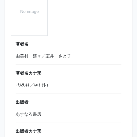
No image
著者名
由美村 嬉々／室井 さと子
著者名カナ形
ﾕﾐﾑﾗ,ｷｷ／ﾑﾛｲ,ｻﾄｺ
出版者
あすなろ書房
出版者カナ形