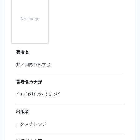
No image
著者名
淵／国際服飾学会
著者名カナ形
ﾌﾞﾁ／ｺｸｻｲ ﾌｸｼｮｸ ｶﾞｯｶｲ
出版者
エクスナレッジ