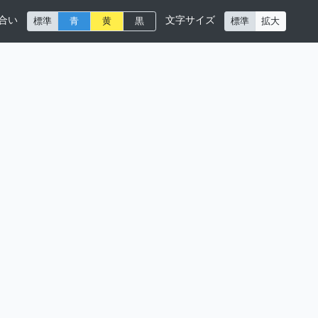
合い
文字サイズ
標準
青
黄
黒
標準
拡大