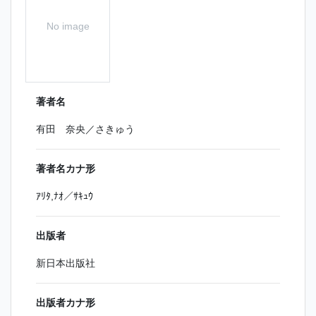
No image
著者名
有田 奈央／さきゅう
著者名カナ形
ｱﾘﾀ,ﾅｵ／ｻｷｭｳ
出版者
新日本出版社
出版者カナ形