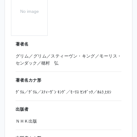
No image
著者名
グリム／グリム／スティーヴン・キング／モーリス・
センダック／穂村 弘
著者名カナ形
ｸﾞﾘﾑ／ｸﾞﾘﾑ／ｽﾃｨｰｳﾞﾝ ｷﾝｸﾞ／ﾓｰﾘｽ ｾﾝﾀﾞｯｸ／ﾎﾑﾗ,ﾋﾛｼ
出版者
ＮＨＫ出版