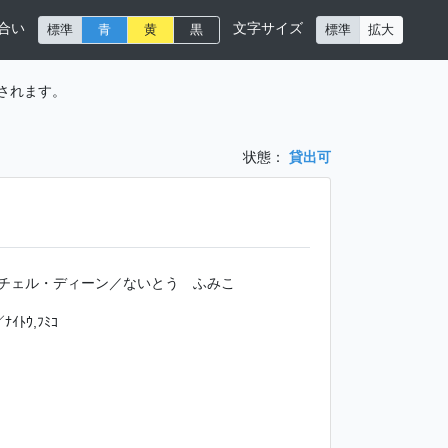
合い
文字サイズ
標準
青
黄
黒
標準
拡大
されます。
状態：
貸出可
チェル・ディーン／ないとう ふみこ
／ﾅｲﾄｳ,ﾌﾐｺ