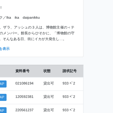
！
a ika daipanikku
、ザラ、アッシュの３人は、博物館主催の＜テ
のメンバー。館長からひそかに、「博物館の守
。そんなある日、街にイカが大発生し…。
を表示
資料番号
状態
請求記号
021086194
貸出可
933 ﾍﾞ2
AP
120592381
貸出可
933 ﾍﾞ2
AP
220561237
貸出可
933 ﾍﾞ2
AP