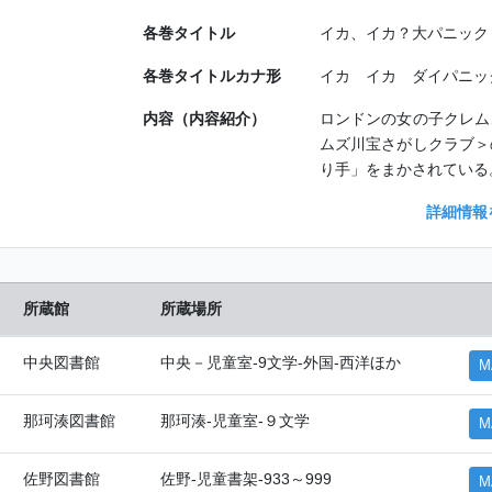
各巻タイトル
イカ、イカ？大パニック
各巻タイトルカナ形
イカ イカ ダイパニック／Ik
内容（内容紹介）
ロンドンの女の子クレム
ムズ川宝さがしクラブ＞
り手」をまかされている
詳細情報
所蔵館
所蔵場所
中央図書館
中央－児童室-9文学-外国-西洋ほか
M
那珂湊図書館
那珂湊-児童室-９文学
M
佐野図書館
佐野-児童書架-933～999
M