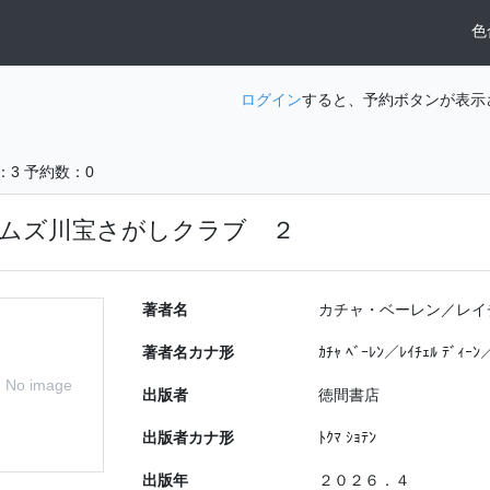
色
ログイン
すると、予約ボタンが表示
：3
予約数：0
ムズ川宝さがしクラブ ２
著者名
カチャ・ベーレン／レイ
著者名カナ形
ｶﾁｬ ﾍﾞｰﾚﾝ／ﾚｲﾁｪﾙ ﾃﾞｨｰﾝ
No image
出版者
徳間書店
出版者カナ形
ﾄｸﾏ ｼｮﾃﾝ
出版年
２０２６．４