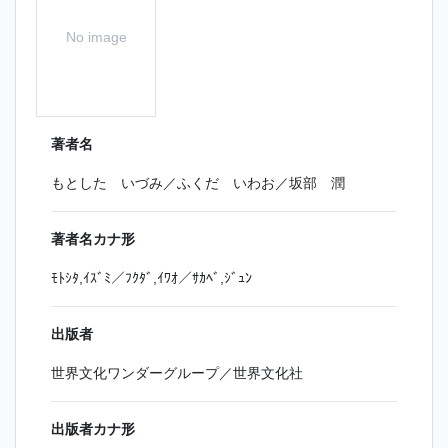
No image
著者名
もとした いづみ／ふくだ いわお／坂部 潤
著者名カナ形
ﾓﾄｼﾀ,ｲｽﾞﾐ／ﾌｸﾀﾞ,ｲﾜｵ／ｻｶﾍﾞ,ｼﾞｭﾝ
出版者
世界文化ワンダーグループ／世界文化社
出版者カナ形