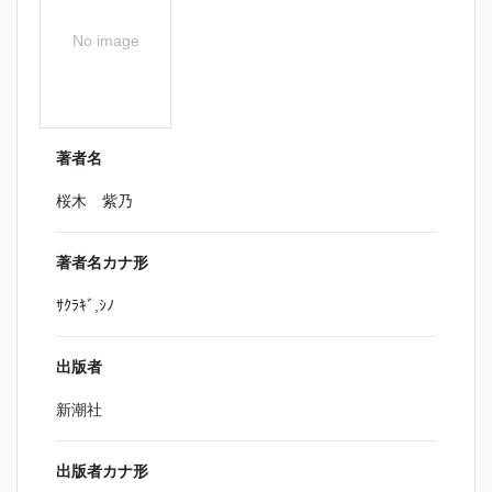
No image
著者名
桜木 紫乃
著者名カナ形
ｻｸﾗｷﾞ,ｼﾉ
出版者
新潮社
出版者カナ形