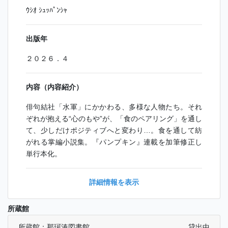
ｳｼｵ ｼｭｯﾊﾟﾝｼｬ
出版年
２０２６．４
内容（内容紹介）
俳句結社「水軍」にかかわる、多様な人物たち。それ
ぞれが抱える“心のもや”が、「食のペアリング」を通し
て、少しだけポジティブへと変わり…。食を通して紡
がれる掌編小説集。『パンプキン』連載を加筆修正し
単行本化。
詳細情報を表示
所蔵館
所蔵館：那珂湊図書館
貸出中