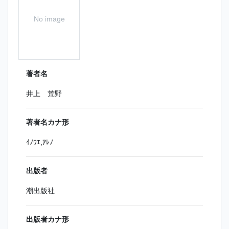
No image
著者名
井上 荒野
著者名カナ形
ｲﾉｳｴ,ｱﾚﾉ
出版者
潮出版社
出版者カナ形