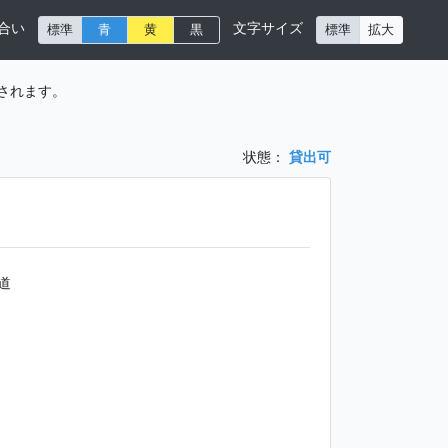
合い
文字サイズ
標準
青
黄
黒
標準
拡大
されます。
状態：
貸出可
道