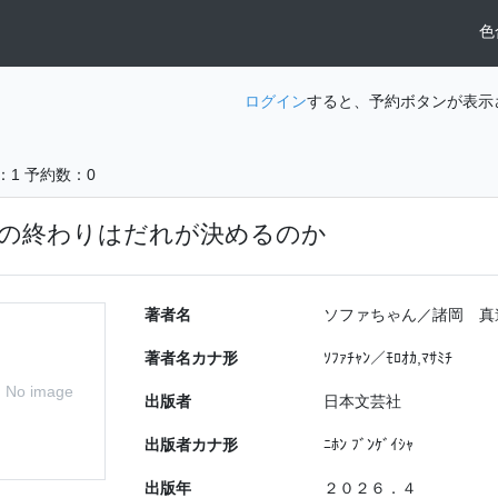
色
ログイン
すると、予約ボタンが表示
：1
予約数：0
の終わりはだれが決めるのか
著者名
ソファちゃん／諸岡 真
著者名カナ形
ｿﾌｧﾁｬﾝ／ﾓﾛｵｶ,ﾏｻﾐﾁ
No image
出版者
日本文芸社
出版者カナ形
ﾆﾎﾝ ﾌﾞﾝｹﾞｲｼｬ
出版年
２０２６．４