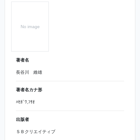
No image
著者名
長谷川 維雄
著者名カナ形
ﾊｾｶﾞﾜ,ﾌｻｵ
出版者
ＳＢクリエイティブ