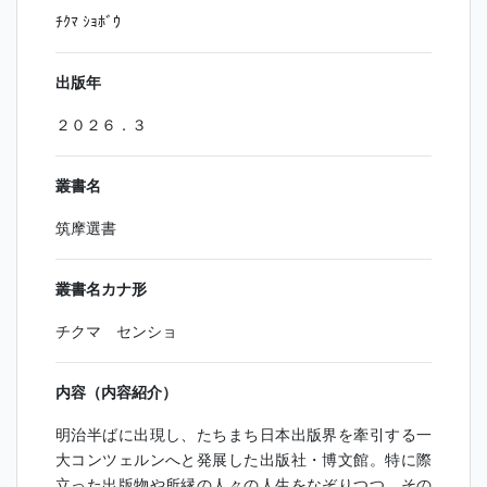
ﾁｸﾏ ｼｮﾎﾞｳ
出版年
２０２６．３
叢書名
筑摩選書
叢書名カナ形
チクマ センショ
内容（内容紹介）
明治半ばに出現し、たちまち日本出版界を牽引する一
大コンツェルンへと発展した出版社・博文館。特に際
立った出版物や所縁の人々の人生をなぞりつつ、その