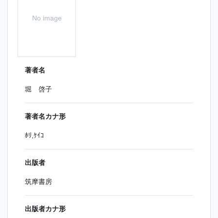
No image
著者名
堀 啓子
著者名カナ形
ﾎﾘ,ｹｲｺ
出版者
筑摩書房
出版者カナ形