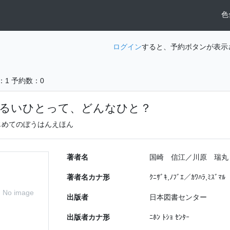
色
ログイン
すると、予約ボタンが表示
：1
予約数：0
るいひとって、どんなひと？
じめてのぼうはんえほん
著者名
国崎 信江／川原 瑞丸
著者名カナ形
ｸﾆｻﾞｷ,ﾉﾌﾞｴ／ｶﾜﾊﾗ,ﾐｽﾞﾏﾙ
No image
出版者
日本図書センター
出版者カナ形
ﾆﾎﾝ ﾄｼｮ ｾﾝﾀｰ