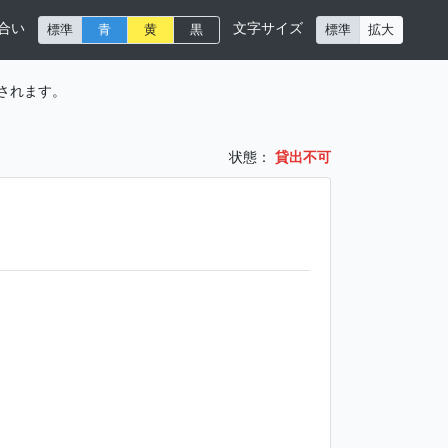
合い
文字サイズ
標準
青
黄
黒
標準
拡大
されます。
状態：
貸出不可