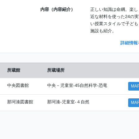
内容（内容紹介）
正しい知識は命綱。楽し
近な材料を使った24の
い授業スタイルで子ども
施設も紹介。
詳細情報
所蔵館
所蔵場所
中央図書館
中央－児童室-45自然科学-恐竜
MA
那珂湊図書館
那珂湊-児童室-４自然
MA