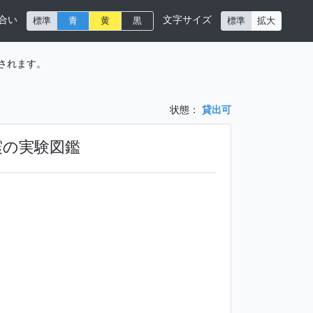
合い
文字サイズ
標準
青
黄
黒
標準
拡大
されます。
状態：
貸出可
震の実験図鑑