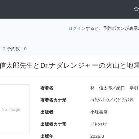
色
ログイン
すると、予約ボタンが表示
：2
予約数：0
信太郎先生とDr.ナダレンジャーの火山と地
著者名
林 信太郎／納口 恭明
著者名カナ形
ﾊﾔｼ,ｼﾝﾀﾛｳ／ﾉｳｸﾞﾁ,ﾔｽｱｷ
No image
出版者
小峰書店
出版者カナ形
ｺﾐﾈ ｼｮﾃﾝ
出版年
2026.3