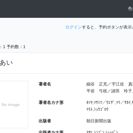
色
ログイン
すると、予約ボタンが表示
：1
予約数：1
あい
著者名
細谷 正充／宇江佐 真
平岩 弓枝／諸田 玲子
著者名カナ形
ﾎｿﾔ,ﾏｻﾐﾂ／ｳｴｻﾞ,ﾏﾘ／ｻｶｲ
No image
ﾏﾓﾄ,ｼｭｳｺﾞﾛｳ
出版者
朝日新聞出版
出版者カナ形
ｱｻﾋ ｼﾝﾌﾞﾝ ｼｭｯﾊﾟﾝ