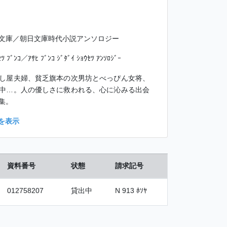
文庫／朝日文庫時代小説アンソロジー
ﾂ ﾌﾞﾝｺ／ｱｻﾋ ﾌﾞﾝｺ ｼﾞﾀﾞｲ ｼｮｳｾﾂ ｱﾝｿﾛｼﾞｰ
し屋夫婦、貧乏旗本の次男坊とべっぴん女将、
中…。人の優しさに救われる、心に沁みる出会
集。
を表示
資料番号
状態
請求記号
012758207
貸出中
N 913 ﾎｿﾔ