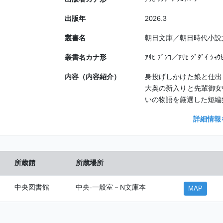
出版年
2026.3
叢書名
朝日文庫／朝日時代小説
叢書名カナ形
ｱｻﾋ ﾌﾞﾝｺ／ｱｻﾋ ｼﾞﾀﾞｲ ｼｮｳｾ
内容（内容紹介）
身投げしかけた娘と仕出
大奥の新入りと先輩御女
いの物語を厳選した短編
詳細情報
所蔵館
所蔵場所
中央図書館
中央-一般室－N文庫本
MAP