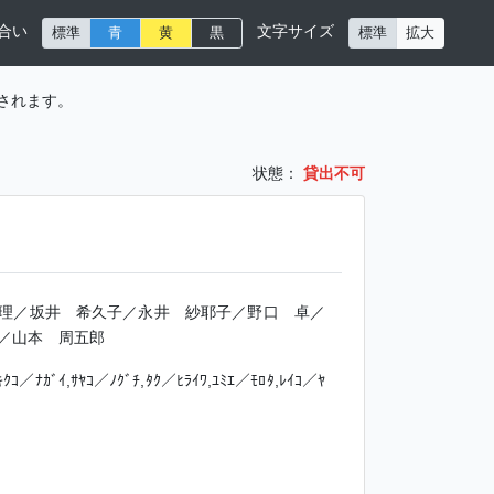
合い
文字サイズ
標準
青
黄
黒
標準
拡大
されます。
状態：
貸出不可
理／坂井 希久子／永井 紗耶子／野口 卓／
／山本 周五郎
,ｷｸｺ／ﾅｶﾞｲ,ｻﾔｺ／ﾉｸﾞﾁ,ﾀｸ／ﾋﾗｲﾜ,ﾕﾐｴ／ﾓﾛﾀ,ﾚｲｺ／ﾔ