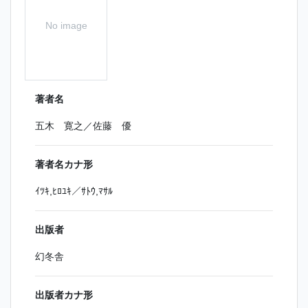
No image
著者名
五木 寛之／佐藤 優
著者名カナ形
ｲﾂｷ,ﾋﾛﾕｷ／ｻﾄｳ,ﾏｻﾙ
出版者
幻冬舎
出版者カナ形