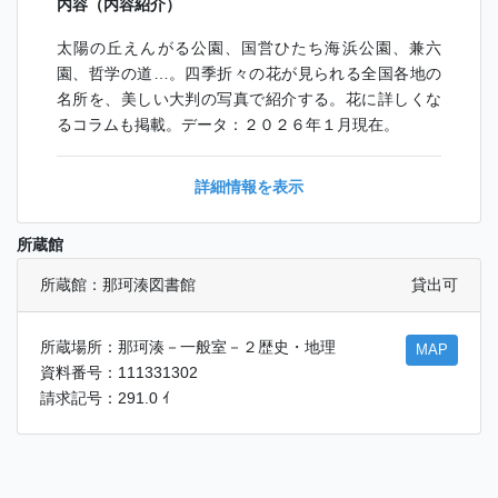
内容（内容紹介）
太陽の丘えんがる公園、国営ひたち海浜公園、兼六
園、哲学の道…。四季折々の花が見られる全国各地の
名所を、美しい大判の写真で紹介する。花に詳しくな
るコラムも掲載。データ：２０２６年１月現在。
詳細情報を表示
所蔵館
所蔵館：那珂湊図書館
貸出可
所蔵場所：那珂湊－一般室－２歴史・地理
MAP
資料番号：111331302
請求記号：291.0 ｲ