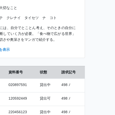
大切なこと
テ クレナイ タイセツ ナ コト
には、自分でとことん考え、そのときの自分に
断していく力が必要。「食べ物で広がる世界」
切さや奥深さをマンガで紹介する。
を表示
資料番号
状態
請求記号
020897591
貸出中
498 ﾉ
120592449
貸出可
498 ﾉ
220456123
貸出中
498 ﾉ