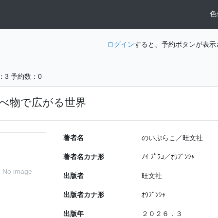
色
ログイン
すると、予約ボタンが表示
：3
予約数：0
べ物で広がる世界
著者名
のいぷらこ／旺文社
著者名カナ形
ﾉｲ ﾌﾟﾗｺ／ｵｳﾌﾞﾝｼｬ
No image
出版者
旺文社
出版者カナ形
ｵｳﾌﾞﾝｼｬ
出版年
２０２６．３