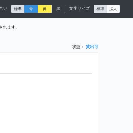
合い
文字サイズ
標準
青
黄
黒
標準
拡大
されます。
状態：
貸出可