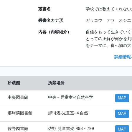
叢書名
学校では教えてくれない
叢書名カナ形
ガッコウ デワ オシエ
内容（内容紹介）
自信をもって生きていく
とっての正解が何かを判
をテーマに、食べ物の大
詳細情報
所蔵館
所蔵場所
中央図書館
中央－児童室-4自然科学
MAP
那珂湊図書館
那珂湊-児童室-４自然
MAP
佐野図書館
佐野-児童書架-498～799
MAP