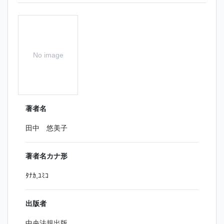
No image
著者名
田中 悠美子
著者名カナ形
ﾀﾅｶ,ﾕﾐｺ
出版者
中央法規出版