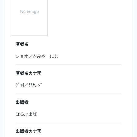
No image
著者名
ジョオ／かみや にじ
著者名カナ形
ｼﾞｮｵ／ｶﾐﾔ,ﾆｼﾞ
出版者
ほるぷ出版
出版者カナ形