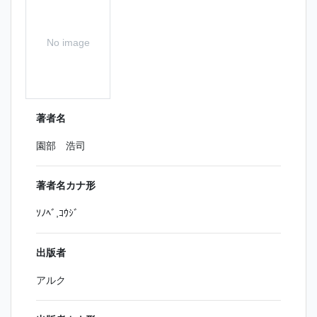
No image
著者名
園部 浩司
著者名カナ形
ｿﾉﾍﾞ,ｺｳｼﾞ
出版者
アルク