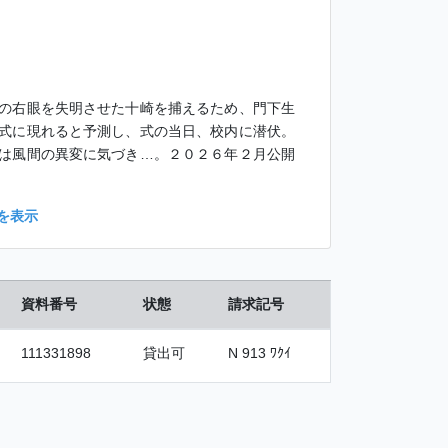
の右眼を失明させた十崎を捕えるため、門下生
式に現れると予測し、式の当日、校内に潜伏。
は風間の異変に気づき…。２０２６年２月公開
を表示
資料番号
状態
請求記号
111331898
貸出可
N 913 ﾜｸｲ