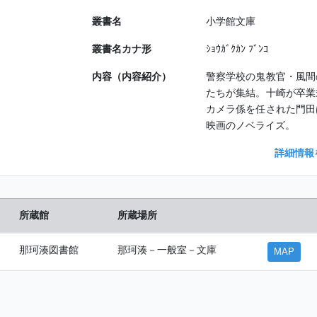
叢書名
小学館文庫
叢書名カナ形
ｼｮｳｶﾞｸｶﾝ ﾌﾞﾝｺ
内容（内容紹介）
警察学校の鬼教官・風間
たちが集結。十崎が卒業
カメラ係を任された門田
映画のノベライズ。
詳細情報
所蔵館
所蔵場所
那珂湊図書館
那珂湊－一般室－文庫
MAP