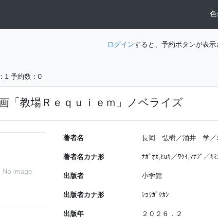
色
ログイン
すると、予約ボタンが表示
：1
予約数：0
画「教場Ｒｅｑｕｉｅｍ」ノベライズ
著者名
長岡 弘樹／涌井 学／
著者名カナ形
ﾅｶﾞｵｶ,ﾋﾛｷ／ﾜｸｲ,ﾏﾅﾌﾞ／ｷﾐ
No image
出版者
小学館
出版者カナ形
ｼｮｳｶﾞｸｶﾝ
出版年
２０２６．２