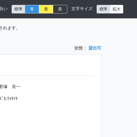
合い
文字サイズ
標準
青
黄
黒
標準
拡大
されます。
状態：
貸出可
君塚 良一
ｽﾞｶ,ﾘｮｳｲﾁ