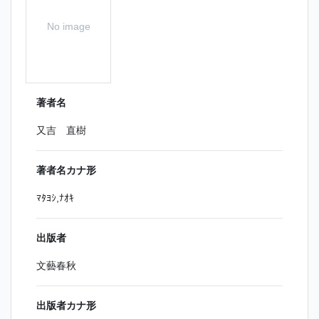
No image
著者名
又吉 直樹
著者名カナ形
ﾏﾀﾖｼ,ﾅｵｷ
出版者
文藝春秋
出版者カナ形