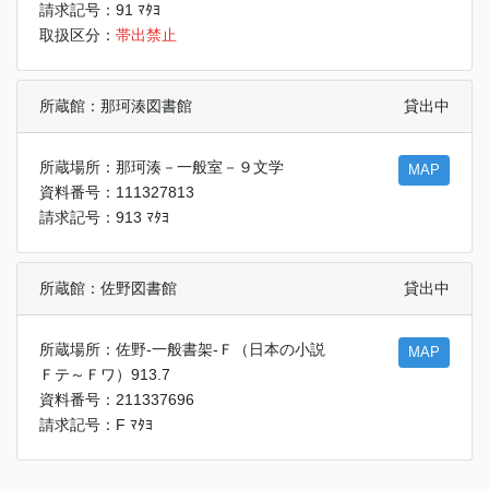
請求記号：91 ﾏﾀﾖ
取扱区分：
帯出禁止
所蔵館：那珂湊図書館
貸出中
所蔵場所：那珂湊－一般室－９文学
MAP
資料番号：111327813
請求記号：913 ﾏﾀﾖ
所蔵館：佐野図書館
貸出中
所蔵場所：佐野-一般書架-Ｆ（日本の小説
MAP
Ｆテ～Ｆワ）913.7
資料番号：211337696
請求記号：F ﾏﾀﾖ