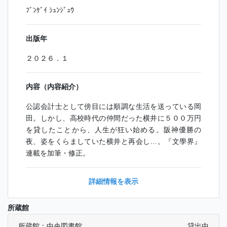
ﾌﾞﾝｹﾞｲ ｼｭﾝｼﾞｭｳ
出版年
２０２６．１
内容（内容紹介）
公認会計士として傍目には順調な生活を送っている岡
田。しかし、高校時代の仲間だった横井に５００万円
を貸したことから、人生が狂い始める。阪神優勝の
夜、姿をくらましていた横井と再会し…。『文學界』
連載を加筆・修正。
詳細情報を表示
所蔵館
所蔵館：中央図書館
貸出中