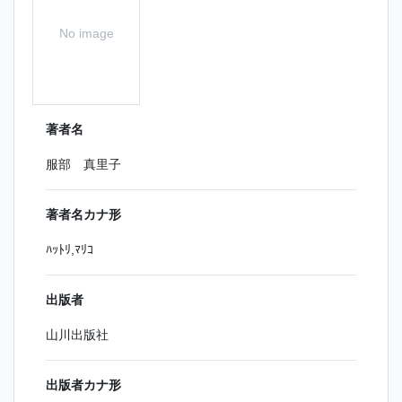
No image
著者名
服部 真里子
著者名カナ形
ﾊｯﾄﾘ,ﾏﾘｺ
出版者
山川出版社
出版者カナ形