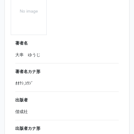
No image
著者名
大串 ゆうじ
著者名カナ形
ｵｵｸｼ,ﾕｳｼﾞ
出版者
偕成社
出版者カナ形