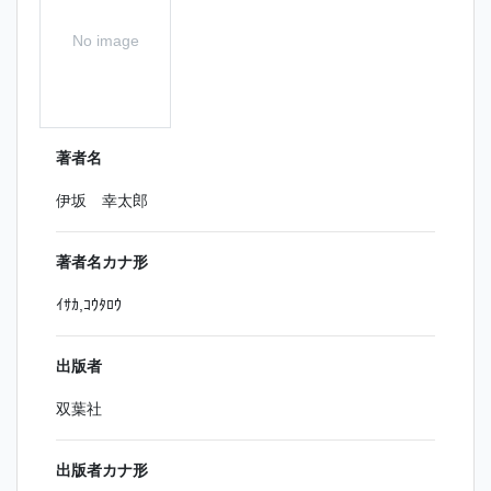
No image
著者名
伊坂 幸太郎
著者名カナ形
ｲｻｶ,ｺｳﾀﾛｳ
出版者
双葉社
出版者カナ形