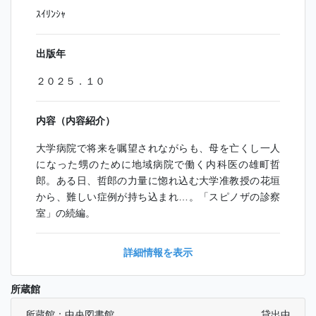
ｽｲﾘﾝｼｬ
出版年
２０２５．１０
内容（内容紹介）
大学病院で将来を嘱望されながらも、母を亡くし一人
になった甥のために地域病院で働く内科医の雄町哲
郎。ある日、哲郎の力量に惚れ込む大学准教授の花垣
から、難しい症例が持ち込まれ…。「スピノザの診察
室」の続編。
詳細情報を表示
所蔵館
所蔵館：中央図書館
貸出中