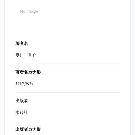
No image
著者名
夏川 草介
著者名カナ形
ﾅﾂｶﾜ,ｿｳｽｹ
出版者
水鈴社
出版者カナ形