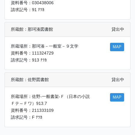
資料番号：030438006
請求記号：91 ﾅﾂｶ
所蔵館：那珂湊図書館
貸出中
所蔵場所：那珂湊－一般室－９文学
MAP
資料番号：111324729
請求記号：913 ﾅﾂｶ
所蔵館：佐野図書館
貸出中
所蔵場所：佐野-一般書架-Ｆ（日本の小説
MAP
Ｆテ～Ｆワ）913.7
資料番号：211333109
請求記号：F ﾅﾂｶ