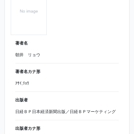
No image
著者名
朝井 リョウ
著者名カナ形
ｱｻｲ,ﾘｮｳ
出版者
日経ＢＰ日本経済新聞出版／日経ＢＰマーケティング
出版者カナ形