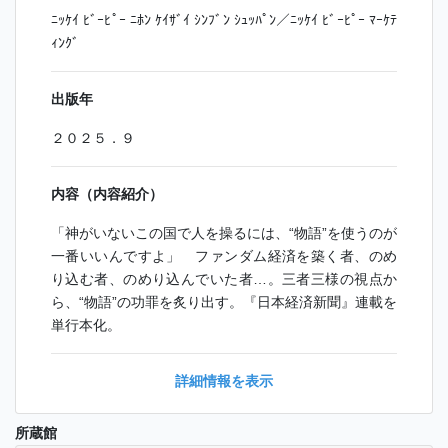
ﾆｯｹｲ ﾋﾞｰﾋﾟｰ ﾆﾎﾝ ｹｲｻﾞｲ ｼﾝﾌﾞﾝ ｼｭｯﾊﾟﾝ／ﾆｯｹｲ ﾋﾞｰﾋﾟｰ ﾏｰｹﾃ
ｨﾝｸﾞ
出版年
２０２５．９
内容（内容紹介）
「神がいないこの国で人を操るには、“物語”を使うのが
一番いいんですよ」 ファンダム経済を築く者、のめ
り込む者、のめり込んでいた者…。三者三様の視点か
ら、“物語”の功罪を炙り出す。『日本経済新聞』連載を
単行本化。
詳細情報を表示
所蔵館