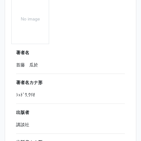
No image
著者名
首藤 瓜於
著者名カナ形
ｼｭﾄﾞｳ,ｳﾘｵ
出版者
講談社