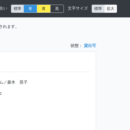
合い
文字サイズ
標準
青
黄
黒
標準
拡大
されます。
状態：
貸出可
ム／菱木 晃子
ｺ