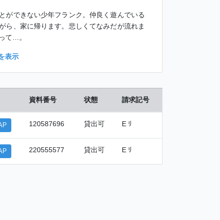
とができない少年フランク。仲良く遊んでいる
がら、家に帰ります。悲しくてなみだが流れま
って…。
を表示
資料番号
状態
請求記号
120587696
貸出可
E ﾘ
AP
220555577
貸出可
E ﾘ
AP