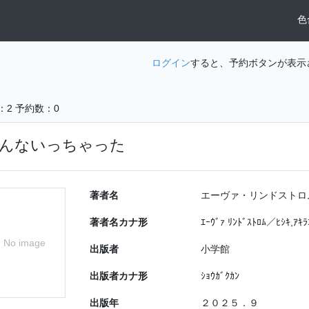
色
ログイン
すると、予約ボタンが表示
：2
予約数：0
んないっちゃった
著者名
エーヴァ・リンドストロ
著者名カナ形
ｴｰｳﾞｧ ﾘﾝﾄﾞｽﾄﾛﾑ／ﾋｼｷ,ｱｷﾗ
No image
出版者
小学館
出版者カナ形
ｼｮｳｶﾞｸｶﾝ
出版年
２０２５．９