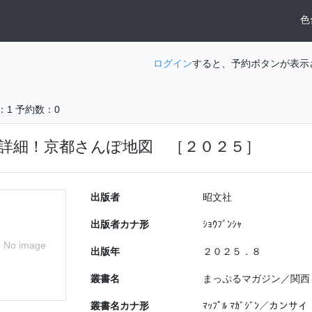
色
ログイン
すると、予約ボタンが表示
：1
予約数：0
詳細！京都さんぽ地図 ［２０２５］
出版者
昭文社
出版者カナ形
ｼｮｳﾌﾞﾝｼｬ
No image
出版年
２０２５．８
叢書名
まっぷるマガジン／関西
叢書名カナ形
ﾏｯﾌﾟﾙ ﾏｶﾞｼﾞﾝ／カンサイ