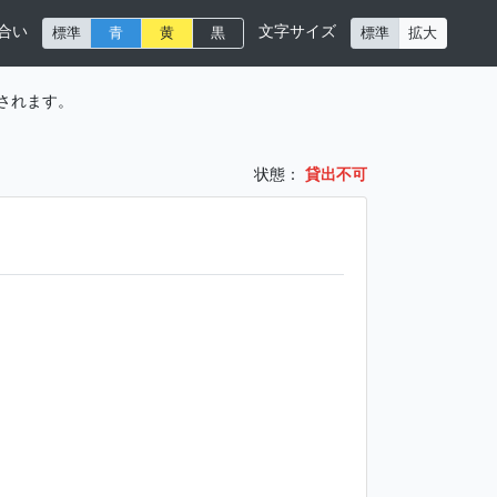
合い
文字サイズ
標準
青
黄
黒
標準
拡大
されます。
状態：
貸出不可