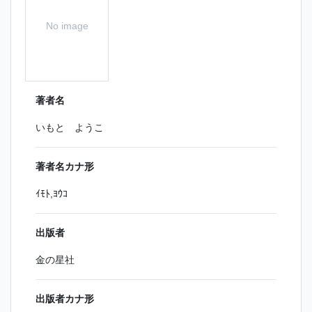
No image
著者名
いもと ようこ
著者名カナ形
ｲﾓﾄ,ﾖｳｺ
出版者
金の星社
出版者カナ形