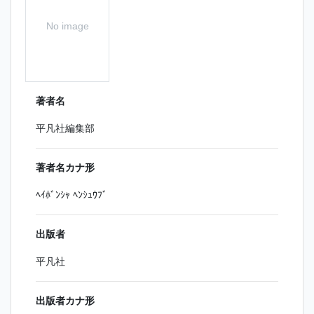
No image
著者名
平凡社編集部
著者名カナ形
ﾍｲﾎﾞﾝｼｬ ﾍﾝｼｭｳﾌﾞ
出版者
平凡社
出版者カナ形