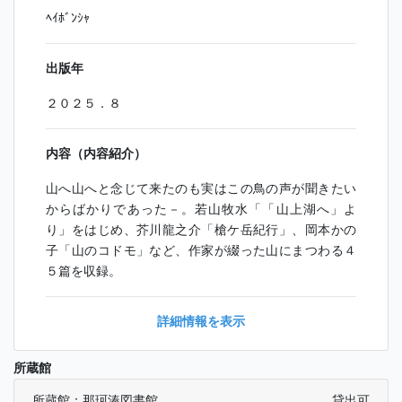
ﾍｲﾎﾞﾝｼｬ
出版年
２０２５．８
内容（内容紹介）
山へ山へと念じて来たのも実はこの鳥の声が聞きたい
からばかりであった－。若山牧水「「山上湖へ」よ
り」をはじめ、芥川龍之介「槍ケ岳紀行」、岡本かの
子「山のコドモ」など、作家が綴った山にまつわる４
５篇を収録。
詳細情報を表示
所蔵館
所蔵館：那珂湊図書館
貸出可