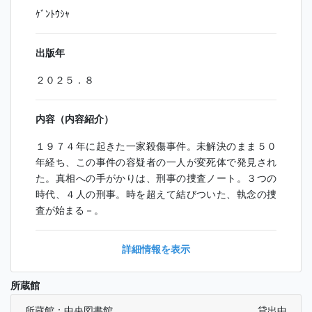
ｹﾞﾝﾄｳｼｬ
出版年
２０２５．８
内容（内容紹介）
１９７４年に起きた一家殺傷事件。未解決のまま５０
年経ち、この事件の容疑者の一人が変死体で発見され
た。真相への手がかりは、刑事の捜査ノート。３つの
時代、４人の刑事。時を超えて結びついた、執念の捜
査が始まる－。
詳細情報を表示
所蔵館
所蔵館：中央図書館
貸出中