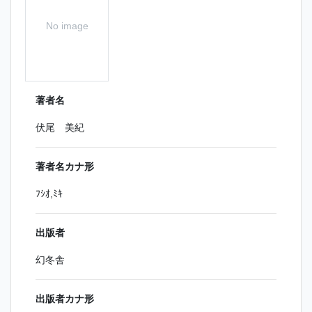
No image
著者名
伏尾 美紀
著者名カナ形
ﾌｼｵ,ﾐｷ
出版者
幻冬舎
出版者カナ形