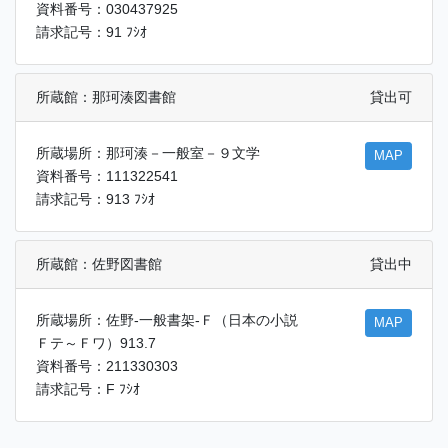
資料番号：030437925
請求記号：91 ﾌｼｵ
所蔵館：那珂湊図書館
貸出可
所蔵場所：那珂湊－一般室－９文学
MAP
資料番号：111322541
請求記号：913 ﾌｼｵ
所蔵館：佐野図書館
貸出中
所蔵場所：佐野-一般書架-Ｆ（日本の小説
MAP
Ｆテ～Ｆワ）913.7
資料番号：211330303
請求記号：F ﾌｼｵ