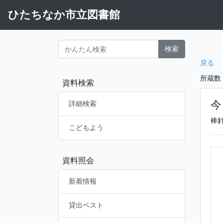
ひたちなか市立図書館
検索
戻る
所蔵数
資料検索
今
詳細検索
棒
こどもよう
資料照会
新着情報
貸出ベスト